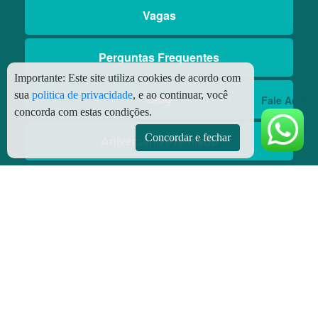
Vagas
Perguntas Frequentes
Importante:
Este site utiliza cookies de acordo com
sua
politica de privacidade
, e ao continuar, você
Blog
Fale Aqui
concorda com estas condições.
Concordar e fechar
Aniversário Premiado
Aplicativos
Aplicativo Preço do Gás