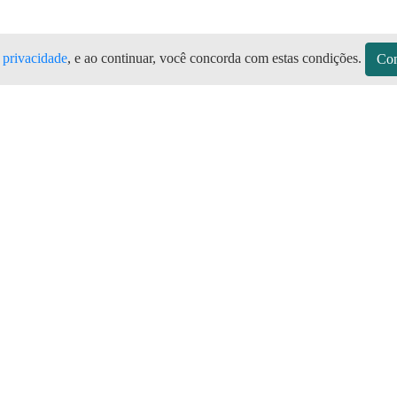
e privacidade
, e ao continuar, você concorda com estas condições.
Con
 Todas as marcas de botijão de gás, B
plicativo Preço do Gás
sitos
Sobre a Preço do Gás
Seja Revendedor
Vagas
mos de Uso do Revendedor
Perguntas Frequentes
Depósitos
Blog