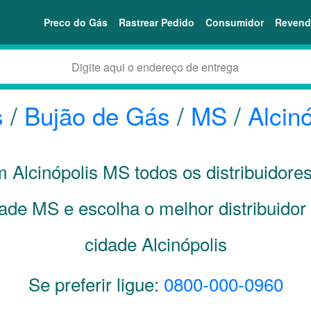
Preco do Gás
Rastrear Pedido
Consumidor
Revend
s
/
Bujão de Gás
/
MS
/
Alcin
m Alcinópolis
MS
todos os distribuidore
dade
MS
e escolha o melhor distribuido
cidade Alcinópolis
Se preferir ligue:
0800-000-0960