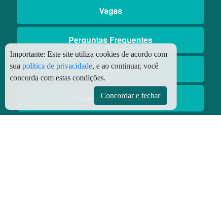
Vagas
Perguntas Frequentes
Importante:
Este site utiliza cookies de acordo com
sua
politica de privacidade
, e ao continuar, você
Blog
concorda com estas condições.
Concordar e fechar
Aniversário Premiado
Aplicativos
Aplicativo Preço do Gás