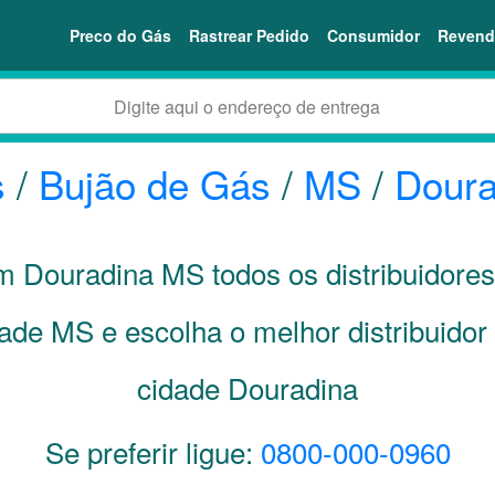
Preco do Gás
Rastrear Pedido
Consumidor
Revend
s
/
Bujão de Gás
/
MS
/
Doura
em Douradina
MS
todos os distribuidore
dade
MS
e escolha o melhor distribuido
cidade Douradina
Se preferir ligue:
0800-000-0960