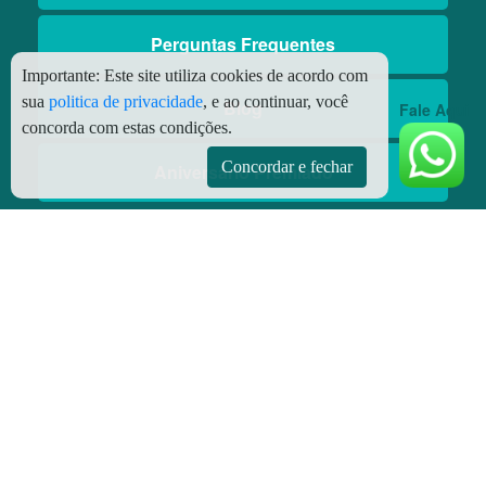
Perguntas Frequentes
Importante:
Este site utiliza cookies de acordo com
sua
politica de privacidade
, e ao continuar, você
Blog
Fale Aqui
concorda com estas condições.
Concordar e fechar
Aniversário Premiado
Aplicativos
Aplicativo Preço do Gás
© Copyright
2026 - Todos os direitos reservados