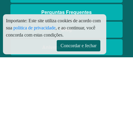
Perguntas Frequentes
Importante:
Este site utiliza cookies de acordo com
sua
politica de privacidade
, e ao continuar, você
Blog
concorda com estas condições.
Concordar e fechar
Aniversário Premiado
Aplicativos
Aplicativo Preço do Gás
© Copyright
2026 - Todos os direitos reservados