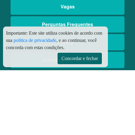
Vagas
Perguntas Frequentes
Importante:
Este site utiliza cookies de acordo com
sua
politica de privacidade
, e ao continuar, você
Blog
concorda com estas condições.
Concordar e fechar
Aniversário Premiado
Aplicativos
Aplicativo Preço do Gás