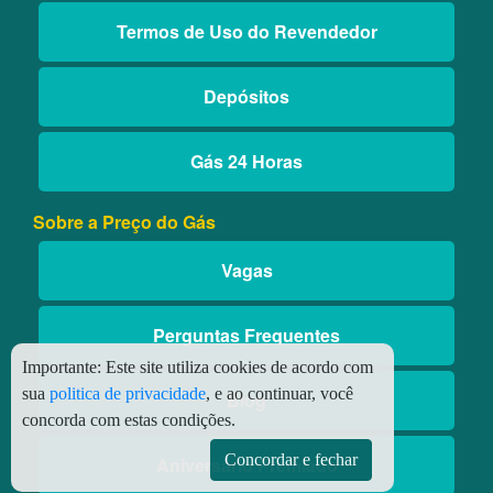
Termos de Uso do Revendedor
Depósitos
Gás 24 Horas
Sobre a Preço do Gás
Vagas
Perguntas Frequentes
Importante:
Este site utiliza cookies de acordo com
sua
politica de privacidade
, e ao continuar, você
Blog
concorda com estas condições.
Concordar e fechar
Aniversário Premiado