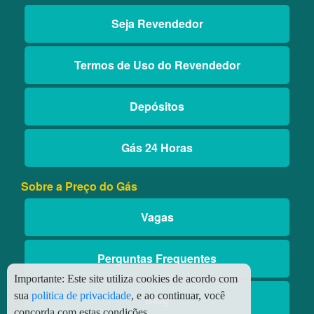
Seja Revendedor
Termos de Uso do Revendedor
Depósitos
Gás 24 Horas
Sobre a Preço do Gás
Vagas
Perguntas Frequentes
Importante:
Este site utiliza cookies de acordo com
sua
politica de privacidade
, e ao continuar, você
Blog
concorda com estas condições.