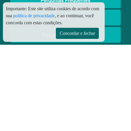
Perguntas Frequentes
Importante:
Este site utiliza cookies de acordo com
sua
politica de privacidade
, e ao continuar, você
Blog
concorda com estas condições.
Concordar e fechar
Aniversário Premiado
Aplicativos
Aplicativo Preço do Gás
© Copyright
2026 - Todos os direitos reservados