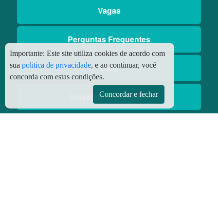
Vagas
Perguntas Frequentes
Importante:
Este site utiliza cookies de acordo com
sua
politica de privacidade
, e ao continuar, você
Blog
concorda com estas condições.
Concordar e fechar
Aniversário Premiado
Aplicativos
Aplicativo Preço do Gás