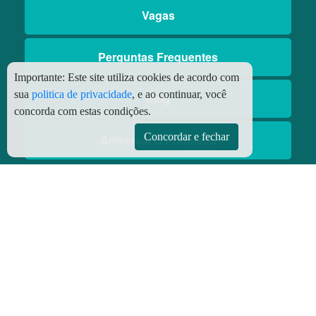
Vagas
Perguntas Frequentes
Importante:
Este site utiliza cookies de acordo com
sua
politica de privacidade
, e ao continuar, você
Blog
concorda com estas condições.
Concordar e fechar
Aniversário Premiado
Aplicativos
Aplicativo Preço do Gás