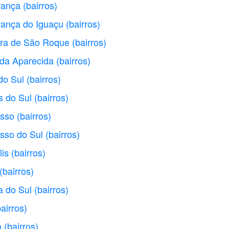
rança
(bairros)
rança do Iguaçu
(bairros)
ura de São Roque
(bairros)
 da Aparecida
(bairros)
do Sul
(bairros)
s do Sul
(bairros)
esso
(bairros)
sso do Sul
(bairros)
lis
(bairros)
(bairros)
a do Sul
(bairros)
bairros)
a
(bairros)