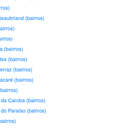
rros)
teaubriand
(bairros)
airros)
irros)
va
(bairros)
tes
(bairros)
erraz
(bairros)
Jacaré
(bairros)
(bairros)
a da Caroba
(bairros)
 do Paraíso
(bairros)
bairros)