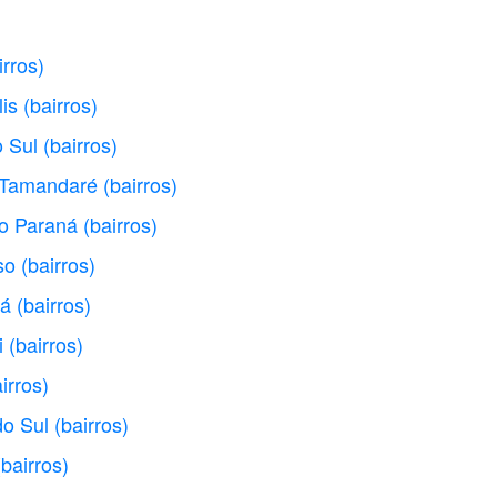
irros)
is
(bairros)
 Sul
(bairros)
e Tamandaré
(bairros)
do Paraná
(bairros)
so
(bairros)
ná
(bairros)
i
(bairros)
irros)
do Sul
(bairros)
(bairros)