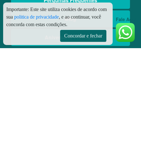
Perguntas Frequentes
Importante:
Este site utiliza cookies de acordo com
sua
politica de privacidade
, e ao continuar, você
Blog
Fale Aqui
concorda com estas condições.
Concordar e fechar
Aniversário Premiado
Aplicativos
Aplicativo Preço do Gás
© Copyright
2026 - Todos os direitos reservados