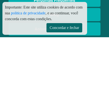
Perguntas Frequentes
Importante:
Este site utiliza cookies de acordo com
sua
politica de privacidade
, e ao continuar, você
Blog
concorda com estas condições.
Concordar e fechar
Aniversário Premiado
Aplicativos
Aplicativo Preço do Gás
© Copyright
2026 - Todos os direitos reservados