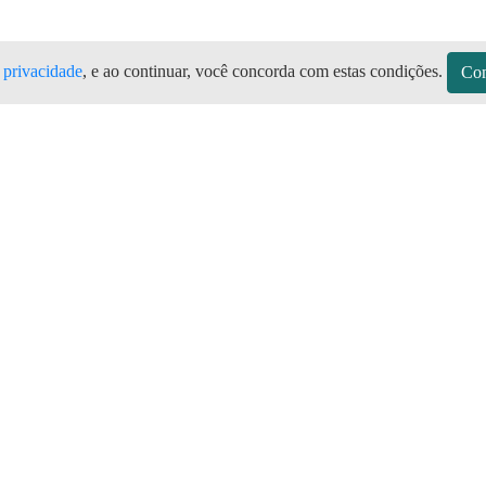
e privacidade
, e ao continuar, você concorda com estas condições.
Con
 Todas as marcas de botijão de gás, 
no Aplicativo Preço do Gás
sitos
Sobre a Preço do Gás
Seja Revendedor
Vagas
mos de Uso do Revendedor
Perguntas Frequentes
Depósitos
Blog