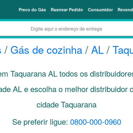
Preco do Gás
Rastrear Pedido
Consumidor
Revend
s
/
Gás de cozinha
/
AL
/
Taq
 em Taquarana
AL
todos os distribuidor
dade
AL
e escolha o melhor distribuidor
cidade Taquarana
Se preferir ligue:
0800-000-0960