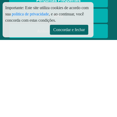
Perguntas Frequentes
Importante:
Este site utiliza cookies de acordo com
sua
politica de privacidade
, e ao continuar, você
Blog
concorda com estas condições.
Concordar e fechar
Aniversário Premiado
Aplicativos
Aplicativo Preço do Gás
© Copyright
2026 - Todos os direitos reservados