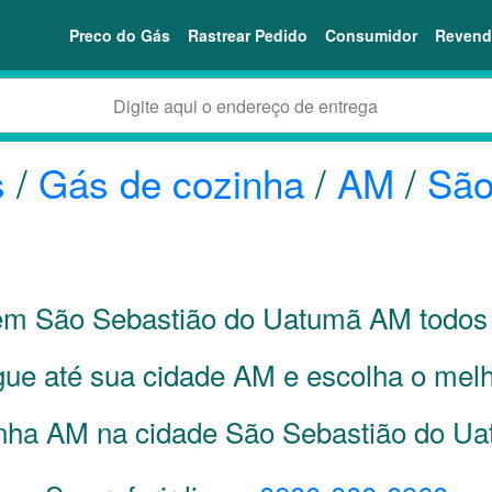
Preco do Gás
Rastrear Pedido
Consumidor
Revend
s
/
Gás de cozinha
/
AM
/
São
 em São Sebastião do Uatumã
AM
todos 
gue até sua cidade
AM
e escolha o melh
nha AM na cidade São Sebastião do U