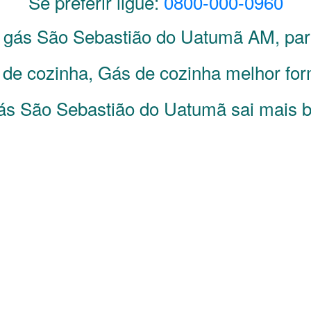
Se preferir ligue:
0800-000-0960
e gás
São Sebastião do Uatumã
AM
, pa
e cozinha, Gás de cozinha melhor form
ás São Sebastião do Uatumã sai mais ba