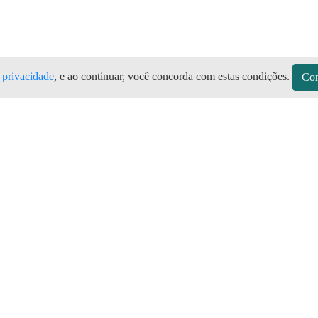
e privacidade
, e ao continuar, você concorda com estas condições.
Con
ão do Uatumã AM Todas as marcas de bo
ato aqui São Sebastião do Uatumã no A
sitos
Sobre a Preço do Gás
Seja Revendedor
Vagas
mos de Uso do Revendedor
Perguntas Frequentes