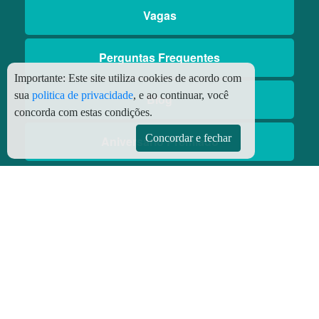
Vagas
Perguntas Frequentes
Importante:
Este site utiliza cookies de acordo com
sua
politica de privacidade
, e ao continuar, você
Blog
concorda com estas condições.
Concordar e fechar
Aniversário Premiado
Aplicativos
Aplicativo Preço do Gás