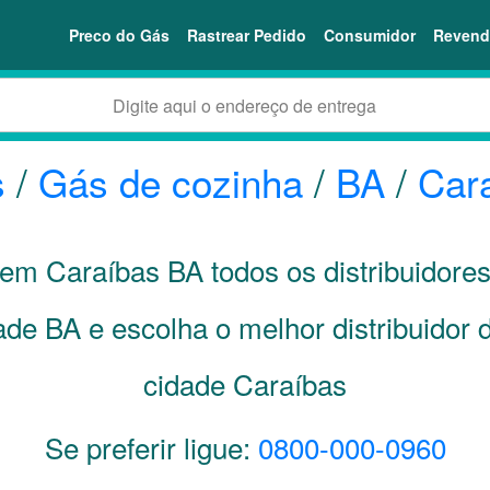
Preco do Gás
Rastrear Pedido
Consumidor
Revend
s
/
Gás de cozinha
/
BA
/
Car
i em Caraíbas
BA
todos os distribuidore
dade
BA
e escolha o melhor distribuidor
cidade Caraíbas
Se preferir ligue:
0800-000-0960