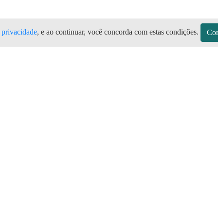
e privacidade
, e ao continuar, você concorda com estas condições.
Con
Todas as marcas de botijão de gás, G
o Aplicativo Preço do Gás
sitos
Sobre a Preço do Gás
Seja Revendedor
Vagas
mos de Uso do Revendedor
Perguntas Frequentes
Depósitos
Blog