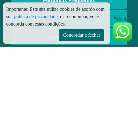
Perguntas Frequentes
Importante:
Este site utiliza cookies de acordo com
sua
politica de privacidade
, e ao continuar, você
Blog
Fale Aqui
concorda com estas condições.
Concordar e fechar
Aniversário Premiado
Aplicativos
Aplicativo Preço do Gás
© Copyright
2026 - Todos os direitos reservados