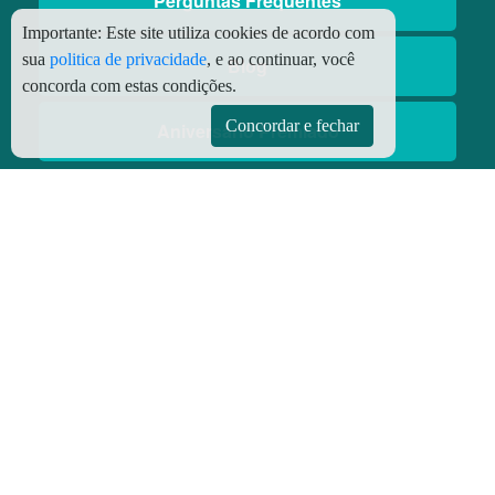
Perguntas Frequentes
Importante:
Este site utiliza cookies de acordo com
sua
politica de privacidade
, e ao continuar, você
Blog
concorda com estas condições.
Concordar e fechar
Aniversário Premiado
Aplicativos
Aplicativo Preço do Gás
© Copyright
2026 - Todos os direitos reservados