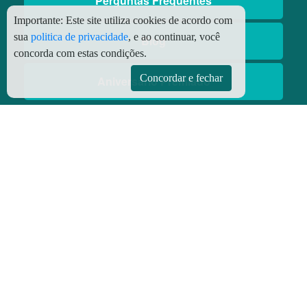
Perguntas Frequentes
Importante:
Este site utiliza cookies de acordo com
sua
politica de privacidade
, e ao continuar, você
Blog
concorda com estas condições.
Concordar e fechar
Aniversário Premiado
Aplicativos
Aplicativo Preço do Gás
© Copyright
2026 - Todos os direitos reservados