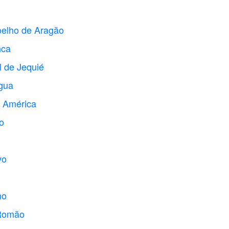
oelho de Aragão
nca
l de Jequié
Água
o América
o
vo
ho
 Romão