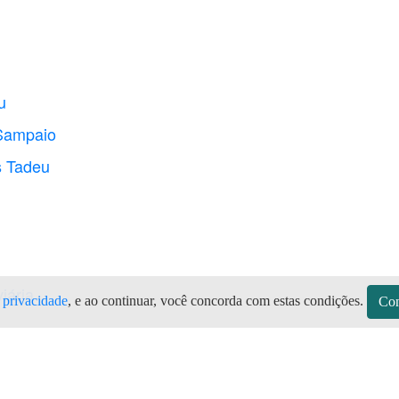
u
 Sampaio
s Tadeu
iária
e privacidade
, e ao continuar, você concorda com estas condições.
Con
das as marcas de botijão de gás, Gás 
tivo Preço do Gás