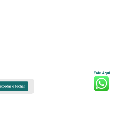
Fale Aqui
cordar e fechar
de cozinha compre gás mais