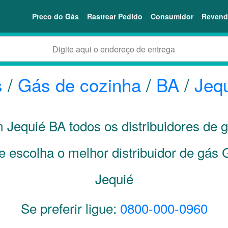
Preco do Gás
Rastrear Pedido
Consumidor
Revend
s
/
Gás de cozinha
/
BA
/
Jeq
m Jequié
BA
todos os distribuidores de 
e escolha o melhor distribuidor de gás
Jequié
Se preferir ligue:
0800-000-0960