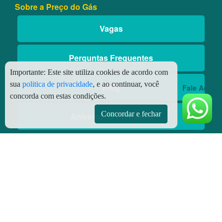
Sobre a Preço do Gás
Vagas
Perguntas Frequentes
Importante:
Este site utiliza cookies de acordo com
sua
politica de privacidade
, e ao continuar, você
Blog
Fale Aqui
concorda com estas condições.
Concordar e fechar
Aniversário Premiado
Aplicativos