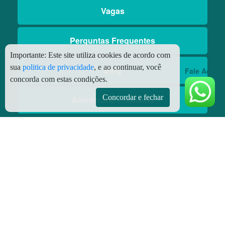
Vagas
Perguntas Frequentes
Importante:
Este site utiliza cookies de acordo com
sua
politica de privacidade
, e ao continuar, você
Blog
Fale Aqui
concorda com estas condições.
Concordar e fechar
Aniversário Premiado
Aplicativos
Aplicativo Preço do Gás