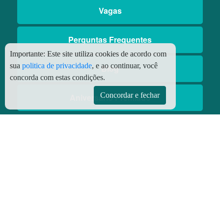
Vagas
Perguntas Frequentes
Importante:
Este site utiliza cookies de acordo com
sua
politica de privacidade
, e ao continuar, você
Blog
concorda com estas condições.
Concordar e fechar
Aniversário Premiado
Aplicativos
Aplicativo Preço do Gás