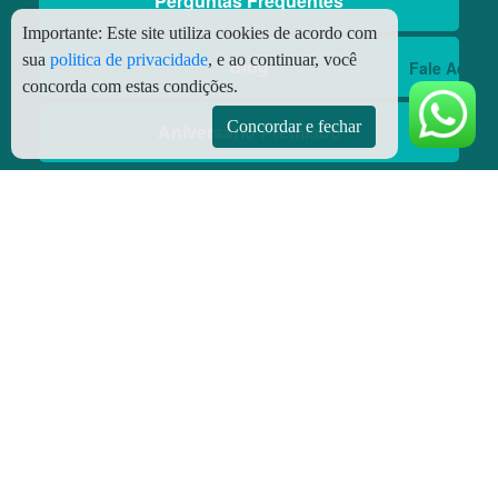
Perguntas Frequentes
Importante:
Este site utiliza cookies de acordo com
sua
politica de privacidade
, e ao continuar, você
Blog
Fale Aqui
concorda com estas condições.
Concordar e fechar
Aniversário Premiado
Aplicativos
Aplicativo Preço do Gás
© Copyright
2026 - Todos os direitos reservados