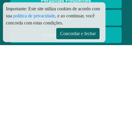
Perguntas Frequentes
Importante:
Este site utiliza cookies de acordo com
sua
politica de privacidade
, e ao continuar, você
Blog
concorda com estas condições.
Concordar e fechar
Aniversário Premiado
Aplicativos
Aplicativo Preço do Gás
© Copyright
2026 - Todos os direitos reservados