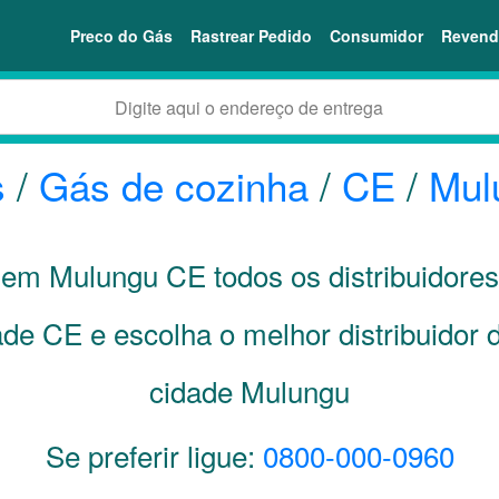
Preco do Gás
Rastrear Pedido
Consumidor
Revend
s
/
Gás de cozinha
/
CE
/
Mul
i em Mulungu
CE
todos os distribuidore
dade
CE
e escolha o melhor distribuidor
cidade Mulungu
Se preferir ligue:
0800-000-0960