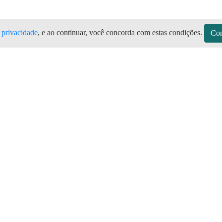
e privacidade
, e ao continuar, você concorda com estas condições.
Con
Todas as marcas de botijão de gás, Gá
 Aplicativo Preço do Gás
sitos
Sobre a Preço do Gás
Seja Revendedor
Vagas
mos de Uso do Revendedor
Perguntas Frequentes
Depósitos
Blog