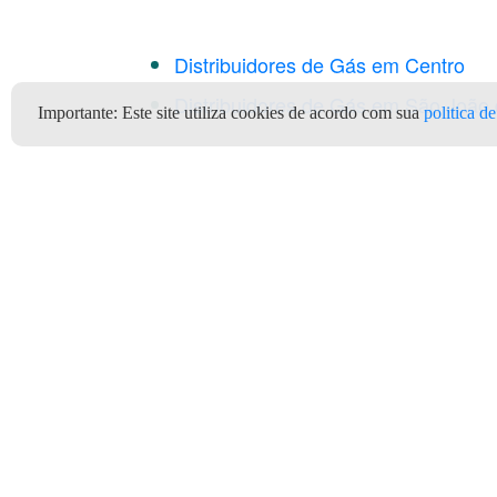
Distribuidores de Gás em Centro
Distribuidores de Gás em São João 
Importante:
Este site utiliza cookies de acordo com sua
politica d
Gás de cozinha Alegre ES To
barato aqui Alegre no Aplica
Clientes
Depó
Quem Somos
Termos e Condições de Uso
Ter