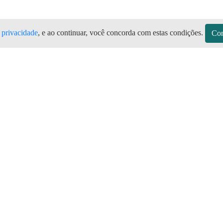
e privacidade
, e ao continuar, você concorda com estas condições.
Con
S Todas as marcas de botijão de gás,
no Aplicativo Preço do Gás
sitos
Sobre a Preço do Gás
Seja Revendedor
Vagas
mos de Uso do Revendedor
Perguntas Frequentes
Depósitos
Blog