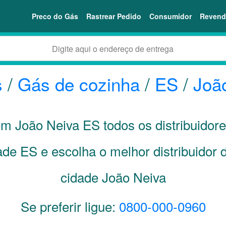
Preco do Gás
Rastrear Pedido
Consumidor
Revend
s
/
Gás de cozinha
/
ES
/
Joã
 em João Neiva
ES
todos os distribuidor
dade
ES
e escolha o melhor distribuidor
cidade João Neiva
Se preferir ligue:
0800-000-0960