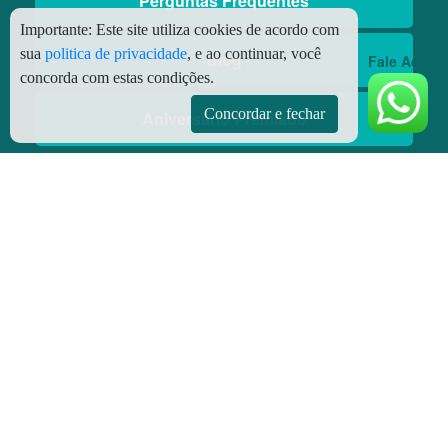
Perguntas Frequentes
Importante:
Este site utiliza cookies de acordo com
sua
politica de privacidade
, e ao continuar, você
Blog
Fale Aqui
concorda com estas condições.
Concordar e fechar
Aniversário Premiado
Aplicativos
Aplicativo Preço do Gás
© Copyright
2026 - Todos os direitos reservados