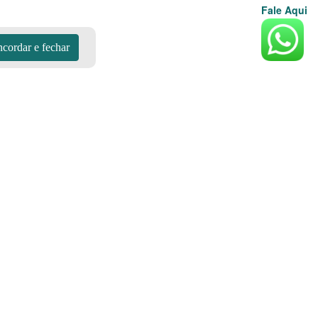
Fale Aqui
cordar e fechar
de cozinha compre gás mais
Aplicativos