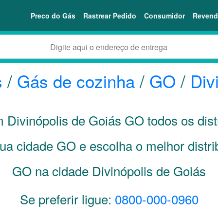
Preco do Gás
Rastrear Pedido
Consumidor
Revend
s
/
Gás de cozinha
/
GO
/
Div
m Divinópolis de Goiás
GO
todos os dist
sua cidade
GO
e escolha o melhor distr
GO na cidade Divinópolis de Goiás
Se preferir ligue:
0800-000-0960