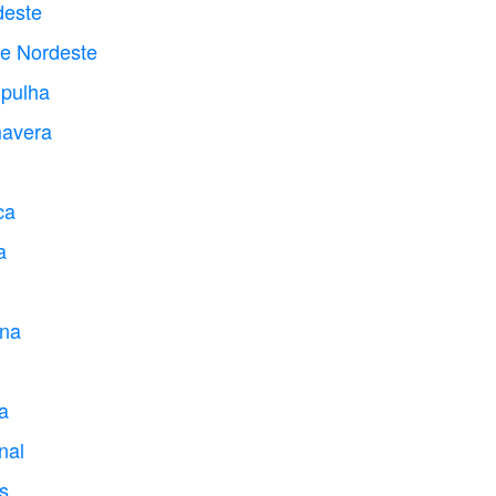
deste
te Nordeste
mpulha
mavera
ca
a
ina
a
nal
s