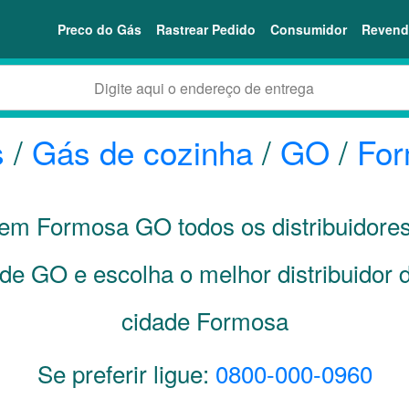
Preco do Gás
Rastrear Pedido
Consumidor
Revend
s
/
Gás de cozinha
/
GO
/
Fo
i em Formosa
GO
todos os distribuidore
ade
GO
e escolha o melhor distribuidor
cidade Formosa
Se preferir ligue:
0800-000-0960