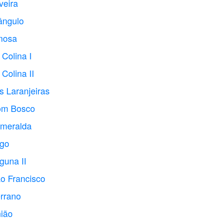
veira
ângulo
mosa
Colina I
Colina II
s Laranjeiras
Dom Bosco
smeralda
ago
guna II
o Francisco
errano
nião