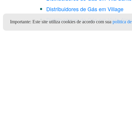
Distribuidores de Gás em Village
Distribuidores de Gás em Vista Aleg
Importante:
Este site utiliza cookies de acordo com sua
politica d
Gás de cozinha Formosa GO 
mais barato aqui Formosa no
Clientes
Depó
Quem Somos
Termos e Condições de Uso
Ter
Privacidade e Segurança