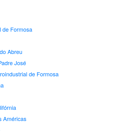
al de Formosa
 do Abreu
Padre José
groindustrial de Formosa
ha
ifórnia
s Américas
ê