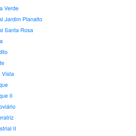
la Verde
l Jardim Planalto
al Santa Rosa
ia
ito
te
 Vista
sque
ue II
oviário
ratriz
rial II