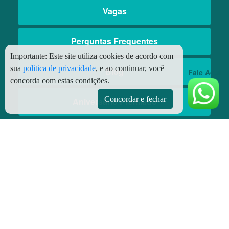
Vagas
Perguntas Frequentes
Importante:
Este site utiliza cookies de acordo com
sua
politica de privacidade
, e ao continuar, você
Blog
Fale Aqui
concorda com estas condições.
Concordar e fechar
Aniversário Premiado
Aplicativos
Aplicativo Preço do Gás