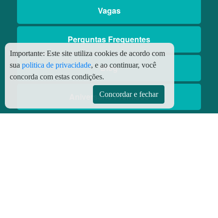
Vagas
Perguntas Frequentes
Importante:
Este site utiliza cookies de acordo com
sua
politica de privacidade
, e ao continuar, você
Blog
concorda com estas condições.
Concordar e fechar
Aniversário Premiado
Aplicativos
Aplicativo Preço do Gás