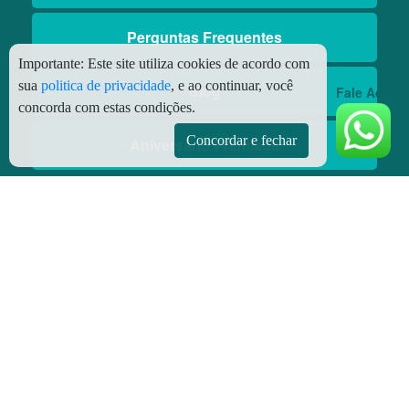
Perguntas Frequentes
Importante:
Este site utiliza cookies de acordo com
sua
politica de privacidade
, e ao continuar, você
Blog
Fale Aqui
concorda com estas condições.
Concordar e fechar
Aniversário Premiado
Aplicativos
Aplicativo Preço do Gás
© Copyright
2026 - Todos os direitos reservados