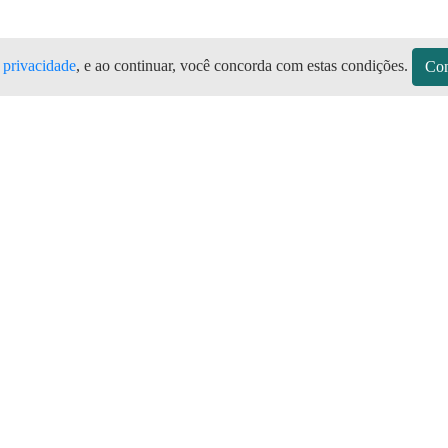
e privacidade
, e ao continuar, você concorda com estas condições.
Con
 Todas as marcas de botijão de gás, 
 Aplicativo Preço do Gás
sitos
Sobre a Preço do Gás
Seja Revendedor
Vagas
mos de Uso do Revendedor
Perguntas Frequentes
Depósitos
Blog