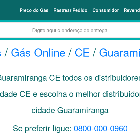
Preco do Gás
Rastrear Pedido
Consumidor
Revend
s
/
Gás Online
/
CE
/
Guarami
 Guaramiranga
CE
todos os distribuidor
cidade
CE
e escolha o melhor distribuid
cidade Guaramiranga
Se preferir ligue:
0800-000-0960