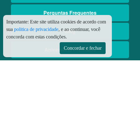
Perguntas Frequentes
Importante:
Este site utiliza cookies de acordo com
sua
politica de privacidade
, e ao continuar, você
Blog
concorda com estas condições.
Concordar e fechar
Aniversário Premiado
Aplicativos
Aplicativo Preço do Gás
© Copyright
2026 - Todos os direitos reservados