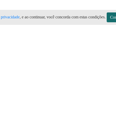
e privacidade
, e ao continuar, você concorda com estas condições.
Con
o Claro MT Todas as marcas de botijão
 São José do Rio Claro no Aplicativo P
sitos
Sobre a Preço do Gás
Seja Revendedor
Vagas
mos de Uso do Revendedor
Perguntas Frequentes
Depósitos
Blog