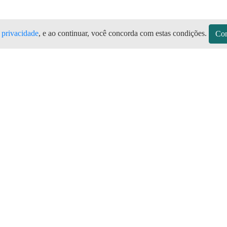
e privacidade
, e ao continuar, você concorda com estas condições.
Con
Todas as marcas de botijão de gás, Pe
plicativo Preço do Gás
sitos
Sobre a Preço do Gás
Seja Revendedor
Vagas
mos de Uso do Revendedor
Perguntas Frequentes
Depósitos
Blog