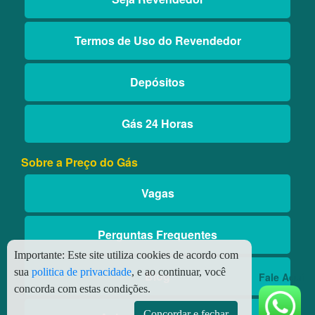
Termos de Uso do Revendedor
Depósitos
Gás 24 Horas
Sobre a Preço do Gás
Vagas
Perguntas Frequentes
Importante:
Este site utiliza cookies de acordo com
sua
politica de privacidade
, e ao continuar, você
Blog
Fale Aqui
concorda com estas condições.
Concordar e fechar