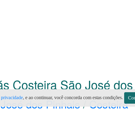
Gás Costeira São José dos
e privacidade
, e ao continuar, você concorda com estas condições.
Con
José dos Pinhais
/
Costeira