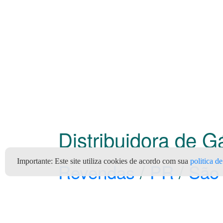
Distribuidora de 
Importante:
Este site utiliza cookies de acordo com sua
politica d
Revendas
/
PR
/
São 
MANOS GAS (Nacional Gás)