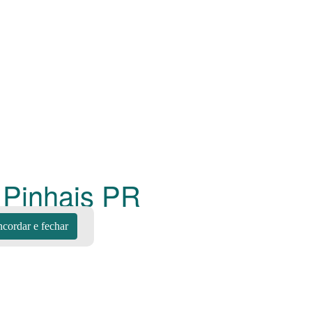
 Pinhais
PR
cordar e fechar