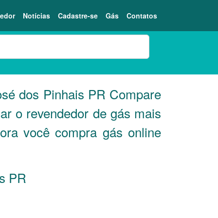
edor
Notícias
Cadastre-se
Gás
Contatos
osé dos Pinhais
PR
Compare
car o revendedor de gás mais
gora você compra gás online
is
PR