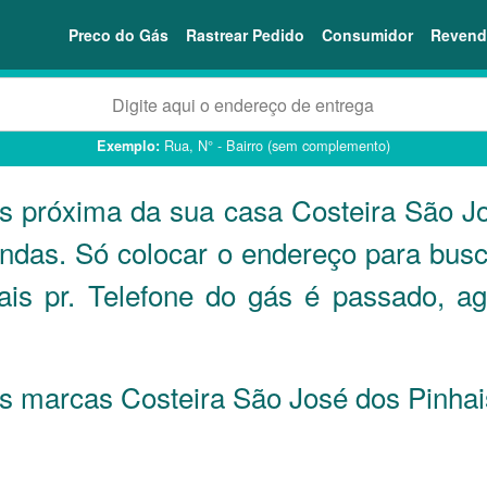
Preco do Gás
Rastrear Pedido
Consumidor
Revend
Rua, N° - Bairro (sem complemento)
Exemplo:
is próxima da sua casa Costeira São J
endas. Só colocar o endereço para bus
is pr. Telefone do gás é passado, a
 as marcas Costeira São José dos Pinha