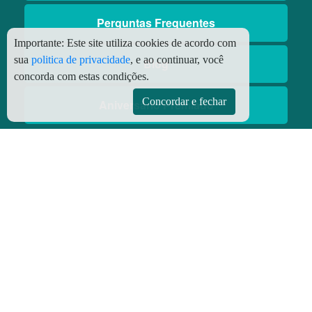
Perguntas Frequentes
Importante:
Este site utiliza cookies de acordo com
sua
politica de privacidade
, e ao continuar, você
Blog
concorda com estas condições.
Concordar e fechar
Aniversário Premiado
Aplicativos
Aplicativo Preço do Gás
© Copyright
2026 - Todos os direitos reservados