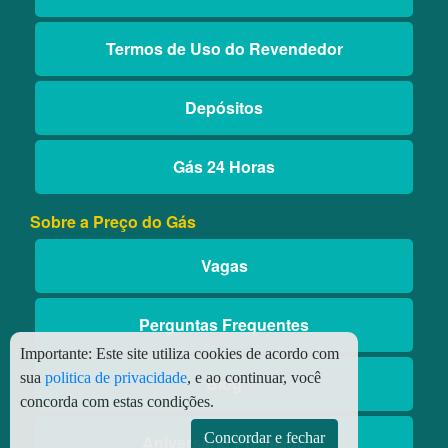
Termos de Uso do Revendedor
Depósitos
Gás 24 Horas
Sobre a Preço do Gás
Vagas
Perguntas Frequentes
Importante:
Este site utiliza cookies de acordo com
sua
politica de privacidade
, e ao continuar, você
Blog
concorda com estas condições.
Concordar e fechar
Aniversário Premiado