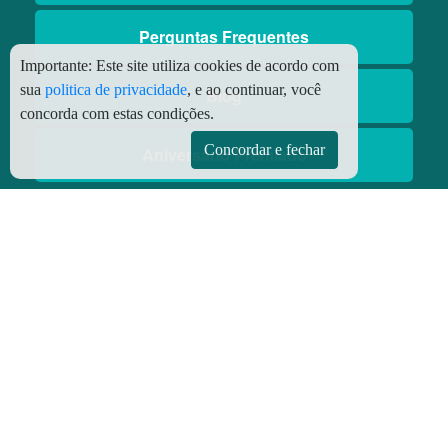
Perguntas Frequentes
Importante:
Este site utiliza cookies de acordo com
sua
politica de privacidade
, e ao continuar, você
Blog
concorda com estas condições.
Concordar e fechar
Aniversário Premiado
Aplicativos
Aplicativo Preço do Gás
© Copyright
2026 - Todos os direitos reservados