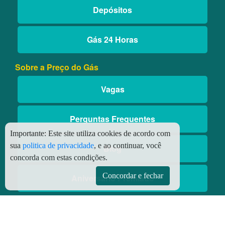
Depósitos
Gás 24 Horas
Sobre a Preço do Gás
Vagas
Perguntas Frequentes
Importante:
Este site utiliza cookies de acordo com
sua
politica de privacidade
, e ao continuar, você
Blog
concorda com estas condições.
Concordar e fechar
Aniversário Premiado
Aplicativos