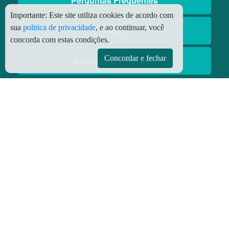
Perguntas Frequentes
Importante:
Este site utiliza cookies de acordo com
sua
politica de privacidade
, e ao continuar, você
Blog
concorda com estas condições.
Concordar e fechar
Aniversário Premiado
Aplicativos
Aplicativo Preço do Gás
© Copyright
2026 - Todos os direitos reservados